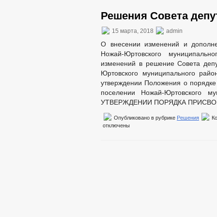
НПА
Решения Совета депут
Иные акты в сфере противодействия 
Антикоррупционная экспертиза
15 марта, 2018
admin
Методические материалы
Формы документов, связанных с прот
О внесении изменений и дополне
Сведения о доходах, расходах, об им
Ножай-Юртовского муниципальн
Комиссия по соблюдению требований 
изменений в решение Совета депу
Обратная связь для сообщений о фак
Юртовского муниципального райо
_
утверждении Положения о порядке
Правовые акты
поселении Ножай-Юртовского му
Устав
Решения
УТВЕРЖДЕНИИ ПОРЯДКА ПРИСВО
Проекты к обсуждению
Опубликовано в рубрике
Решения
К
Административные регламенты
отключены
Постановления администрации
Распоряжения администрации
Порядок обжалования НПА
Публичные слушания
Федеральные законы
Бюджет
Бюджет по годам
Отчет об исполнении бюджета
Муниципальные услуги
Муниципальные услуги
Нормативно-правовые акты