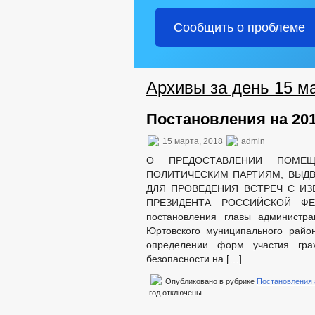
Условия и результаты конкурсов
Состав поселения
Сообщить о проблеме
Планы и отчеты работы администрац
Протокольные поручения Главы ЧР
Подведомственные организации
Предпринимательство
Информационные материалы
Архивы за день 15 ма
Статистические данные
Сход граждан
Постановления на 201
Тексты официальных выступлений и з
Целевые программы
15 марта, 2018
admin
Закупка товаров, работ и услуг
Комиссии
О ПРЕДОСТАВЛЕНИИ ПОМЕЩЕ
Рабочая группа АТК
ПОЛИТИЧЕСКИМ ПАРТИЯМ, ВЫД
Рабочая группа АНК
ДЛЯ ПРОВЕДЕНИЯ ВСТРЕЧ С И
Рабочая группа ДНВ
ПРЕЗИДЕНТА РОССИЙСКОЙ ФЕ
Информация о результатах проверок
постановления главы администра
ГО и ЧС
Юртовского муниципального райо
Совет депутатов
определении форм участия гра
Структура
безопасности на […]
Полномочия
Задачи
Опубликовано в рубрике
Постановления
Депутаты
год
отключены
Функции
Противодействие коррупции