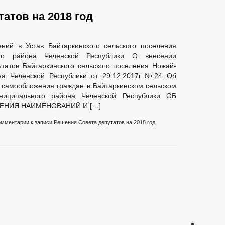
атов на 2018 год
коррупции
иводействием коррупции, для заполнения
ний в Устав Байтаркинского сельского поселения
уществе и обязательствах имущественного характера
ого района Чеченской Республики О внесении
к служебному поведению и урегулированию конфликта интересов
татов Байтаркинского сельского поселения Ножай-
тах коррупции
на Чеченской Республики от 29.12.2017г.№24 Об
 самообложения граждан в Байтаркинском сельском
ниципального района Чеченской Республики ОБ
ЕНИЯ НАИМЕНОВАНИЙ И […]
омментарии
к записи Решения Совета депутатов на 2018 год