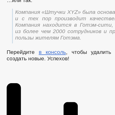
…или так:
Компания «Штучки XYZ» была основан
и с тех пор производит качестве
Компания находится в Готэм-сити
из более чем 2000 сотрудников и п
пользы жителям Готэма.
Перейдите
в консоль
, чтобы удалить
создать новые. Успехов!