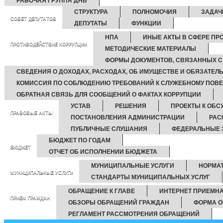
РАБОЧАЯ ГРУППА ДНВ
СТРУКТУРА
ПОЛНОМОЧИЯ
ЗАДАЧ
СОВЕТ ДЕПУТАТОВ
ДЕПУТАТЫ
ФУНКЦИИ
НПА
ИНЫЕ АКТЫ В СФЕРЕ ПР
ПРОТИВОДЕЙСТВИЕ КОРРУПЦИИ
МЕТОДИЧЕСКИЕ МАТЕРИАЛЫ
ФОРМЫ ДОКУМЕНТОВ, СВЯЗАННЫХ С
СВЕДЕНИЯ О ДОХОДАХ, РАСХОДАХ, ОБ ИМУЩЕСТВЕ И ОБЯЗАТЕЛ
КОМИССИЯ ПО СОБЛЮДЕНИЮ ТРЕБОВАНИЙ К СЛУЖЕБНОМУ ПОВЕ
ОБРАТНАЯ СВЯЗЬ ДЛЯ СООБЩЕНИЙ О ФАКТАХ КОРРУПЦИИ
УСТАВ
РЕШЕНИЯ
ПРОЕКТЫ К ОБ
ПРАВОВЫЕ АКТЫ
ПОСТАНОВЛЕНИЯ АДМИНИСТРАЦИИ
РАС
ПУБЛИЧНЫЕ СЛУШАНИЯ
ФЕДЕРАЛЬНЫЕ 
БЮДЖЕТ ПО ГОДАМ
БЮДЖЕТ
ОТЧЕТ ОБ ИСПОЛНЕНИИ БЮДЖЕТА
МУНИЦИПАЛЬНЫЕ УСЛУГИ
НОРМА
МУНИЦИПАЛЬНЫЕ УСЛУГИ
СТАНДАРТЫ МУНИЦИПАЛЬНЫХ УСЛУГ
ОБРАЩЕНИЕ К ГЛАВЕ
ИНТЕРНЕТ ПРИЕМН
ПРИЕМ ГРАЖДАН
ОБЗОРЫ ОБРАЩЕНИЙ ГРАЖДАН
ФОРМА О
РЕГЛАМЕНТ РАССМОТРЕНИЯ ОБРАЩЕНИЙ