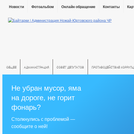
Новости
Фотоальбом
Онлайн обращение
Контакты
Кар
ОБЩЕЕ
АДМИНИСТРАЦИЯ
СОВЕТ ДЕПУТАТОВ
ПРОТИВОДЕЙСТВИЕ КОРРУПЦ
Не убран мусор, яма
на дороге, не горит
фонарь?
Столкнулись с проблемой —
сообщите о ней!