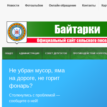
Новости
Фотоальбом
Онлайн обращение
Контакты
Кар
ОБЩЕЕ
АДМИНИСТРАЦИЯ
СОВЕТ ДЕПУТАТОВ
ПРОТИВОДЕЙСТВИЕ КОРРУПЦ
Не убран мусор, яма
на дороге, не горит
фонарь?
Столкнулись с проблемой —
сообщите о ней!