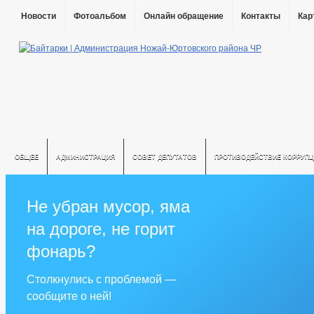
Новости
Фотоальбом
Онлайн обращение
Контакты
Кар
ОБЩЕЕ
АДМИНИСТРАЦИЯ
СОВЕТ ДЕПУТАТОВ
ПРОТИВОДЕЙСТВИЕ КОРРУПЦ
Не убран мусор, яма
на дороге, не горит
фонарь?
Столкнулись с проблемой —
сообщите о ней!