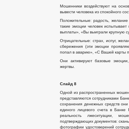
Мошенники воздействуют на основ
вывести человека из спокойного со
Положительные: радость, желание 
такие эмоции человек испытывает 
выплаты», «Вы выиграли крупную су
Отрицательные: страх, испуг, жела
сбережения (эти эмоции проявляю
попал в аварию», «С Вашей карты п
Они активируют базовые эмоции
жертвы.
Слайд 8
Одной из распространенных мошенн
представляются сотрудниками Банк
сохранения денежных средств они
единого лицевого счета в Банке 
реальность лжеситуации, мо
подтверждающих документов: сканы
фотографии удостоверений сотруд