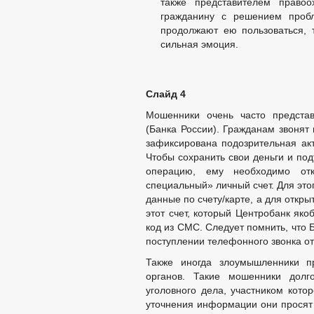
также представителем правоо
гражданину с решением проб
продолжают ею пользоваться, т
сильная эмоция.
Слайд 4
Мошенники очень часто представ
(Банка России). Гражданам звонят
зафиксирована подозрительная акт
Чтобы сохранить свои деньги и под
операцию, ему необходимо отк
специальный» личный счет. Для это
данные по счету/карте, а для откр
этот счет, который Центробанк яко
код из СМС. Следует помнить, что 
поступлении телефонного звонка от
Также иногда злоумышленники пр
органов. Такие мошенники долг
уголовного дела, участником кото
уточнения информации они прося