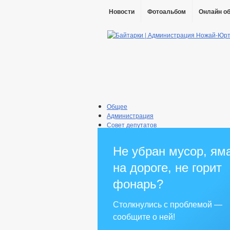
Новости
Фотоальбом
Онлайн о
Общее
Администрация
Совет депутатов
Противодействие коррупции
Правовые акты
Не убран мусор, ям
Бюджет
Муниципальные услуги
на дороге, не горит
Прием граждан
фонарь?
Столкнулись с проблемой —
сообщите о ней!