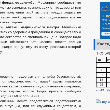
о фонда, соцслужбы.
Мошенники сообщают, что
льные выплаты, компенсации от государства или
для получения этой выплаты никуда ходить не
 карту, необходимо только продиктовать все ее
ратной стороны.
и, аптеки, медицинского центра.
Мошенники
мах со здоровьем гражданина и сообщают ему о
го лекарства по специальной цене, которое надо
ники объясняют, что человек платит полную
Кален
 скидке вернут ему на карту, реквизиты которой
у.
НОЯБРЬ
Пн
В
4
11
 правило, представителя службы безопасности).
18
 от классического «с вашей карты пытаются
25
о «по карте замечены подозрительные операции,
« Окт
Д
бом случае итогом будет просьба сообщить
, код из СМС-сообщения.
шенник может представиться родственником/
ую ситуацию, или ее случайным свидетелем, а