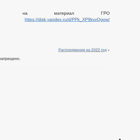
лка на материал ГРО
зный:
https://disk.yandex.ru/d/PPk_XP9kvvQgow/
Распоряжения на 2022 год
»
запрещено.