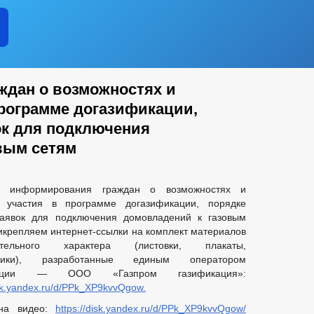
дан о возможностях и
программе догазификации,
ок для подключения
вым сетям
 информирования граждан о возможностях и
х участия в программе догазификации, порядке
заявок для подключения домовладений к газовым
икрепляем интернет-ссылки на комплект материалов
ительного характера (листовки, плакаты,
олики), разработанные единым оператором
кации — ООО «Газпром газификация»:
isk.yandex.ru/d/PPk_XP9kvvQgow.
на видео:
https://disk.yandex.ru/d/PPk_XP9kvvQgow/