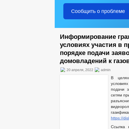
Сообщить о проблеме
Информирование граж
условиях участия в 
порядке подачи заяв
домовладений к газо
20 апреля, 2022
admin
В целях
условия
подачи 
сетям пр
разъясн
видеор
газифи
https://d
Ссылка 