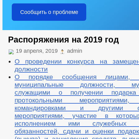
Сообщить о проблеме
Распоряжения на 2019 год
19 апреля, 2019
admin
О проведении конкурса на замещен
должности
О порядке сообщения лицами, 
муниципальные должности, мун
служащими о получении подарк
протокольными мероприятиями,
командировками и другими оф
мероприятиями, участие в котор
исполнением ими служебных (д
обязанностей, сдачи и оценки подарк
(выкупа) и зачисления средств, выру