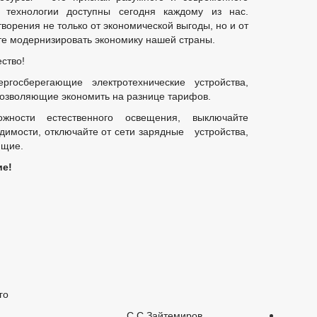
Й ГРАЖДАН
ФОРМА ОБРАЩЕНИЙ И ЗАЯВЛЕНИЙ
ПОРЯДО
 технологии доступны сегодня каждому из нас.
ОТРЕНИЯ ОБРАЩЕНИЙ
ворения не только от экономической выгоды, но и от
ете модернизировать экономику нашей страны.
ство!
ргосберегающие электротехнические устройства,
позволяющие экономить на разнице тарифов.
ожности естественного освещения, выключайте
одимости, отключайте от сети зарядные устройства,
ющие.
ие!
го
ения С.С.Зайтемиров