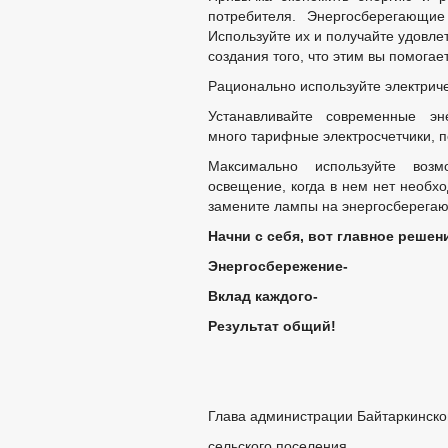
ОБЗОРЫ ОБРАЩЕНИ
потребителя. Энергосберегающие
РЕГЛАМЕНТ РАССМ
Используйте их и получайте удовлет
создания того, что этим вы помога
Рационально используйте электриче
Устанавливайте современные эне
много тарифные электросчетчики, 
Максимально используйте возм
освещение, когда в нем нет необх
замените лампы на энергосберега
Начни с себя, вот главное решен
Энергосбережение-
Вклад каждого-
Результат общий!
Глава администрации Байтаркинско
сельского посел