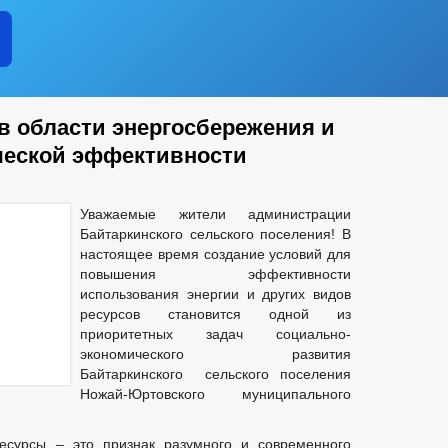
 АТК
РАБОЧАЯ ГРУППА АНК
ИНФОРМАЦИЯ О Р
ГО И ЧС
ПОЛНОМОЧИЯ
ЗАДАЧИ
ФУНКЦИИ
ИНЫЕ АКТЫ В СФЕРЕ ПРОТИВОДЕЙСТВИЯ КОРРУПЦИИ
АНТИ
в области энергосбережения и
ЧЕСКИЕ МАТЕРИАЛЫ
ческой эффективности
ДОКУМЕНТОВ, СВЯЗАННЫХ С ПРОТИВОДЕЙСТВИЕМ КОРРУПЦИИ, ДЛЯ 
 ОБ ИМУЩЕСТВЕ И ОБЯЗАТЕЛЬСТВАХ ИМУЩЕСТВЕННОГО ХАРАКТЕРА
ВАНИЙ К СЛУЖЕБНОМУ ПОВЕДЕНИЮ И УРЕГУЛИРОВАНИЮ КОНФЛИКТА 
Уважаемые жители администрации
О ФАКТАХ КОРРУПЦИИ
_
Байтаркинского сельского поселения! В
ЕНИЯ
ПРОЕКТЫ К ОБСУЖДЕНИЮ
АДМИНИСТРАТИВНЫЕ Р
настоящее время создание условий для
повышения эффективности
АДМИНИСТРАЦИИ
РАСПОРЯЖЕНИЯ АДМИНИСТРАЦИИ
ПО
использования энергии и других видов
АНИЯ
ФЕДЕРАЛЬНЫЕ ЗАКОНЫ
ресурсов становится одной из
приоритетных задач социально-
БЮДЖЕТА
экономического развития
ЬНЫЕ УСЛУГИ
НОРМАТИВНО-ПРАВОВЫЕ АКТЫ
Байтаркинского сельского поселения
Ножай-Юртовского муниципального
МУНИЦИПАЛЬНЫХ УСЛУГ
Е
ИНТЕРНЕТ ПРИЕМНАЯ
ГРАФИК ПРИЕМА ГРАЖДАН
есурсы – это признак разумного и современного