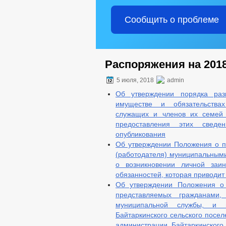
Сообщить о проблеме
Распоряжения на 2018
5 июля, 2018
admin
Об утверждении порядка раз
имуществе и обязательства
служащих и членов их семей 
предоставления этих свед
опубликования
Об утверждении Положения о п
(работодателя) муниципальными
о возникновении личной заин
обязанностей, которая приводит
Об утверждении Положения о 
представляемых гражданами
муниципальной службы, и 
Байтаркинского сельского пос
администрации Байтаркинского