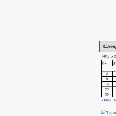
Кален
ИЮЛЬ 2
Пн
В
2
9
16
23
30
« Мар
А