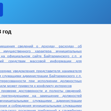
 год
мещения сведений о доходах, расходах, об
х имущественного характера муниципальных
на официальном сайте Байтаркинского с.п. и
ений средствам массовой информации для
орядке уведомления представителя нанимателя
 служащими администрации Байтаркинского с.п.
тересованности при исполнении должностных
 или может привести к конфликту интересов
проверке достоверности и полноты сведений,
, претендующими на замещение должностей
муниципальными служащими администрации
еления и соблюдения муниципальными служащими
 сельского поселения требований к служебному