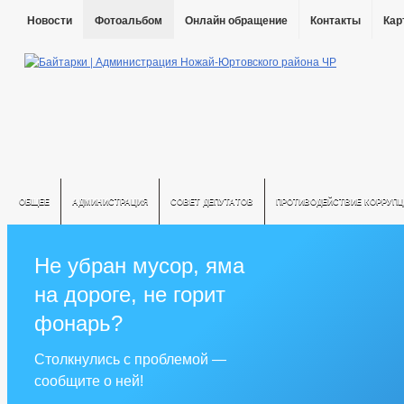
Новости
Фотоальбом
Онлайн обращение
Контакты
Кар
ОБЩЕЕ
АДМИНИСТРАЦИЯ
СОВЕТ ДЕПУТАТОВ
ПРОТИВОДЕЙСТВИЕ КОРРУПЦ
Не убран мусор, яма
на дороге, не горит
фонарь?
Столкнулись с проблемой —
сообщите о ней!