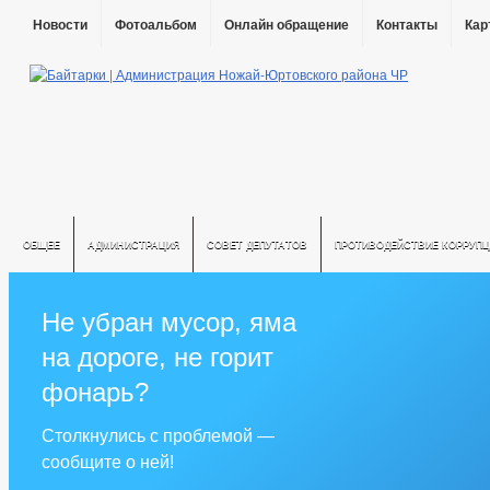
Новости
Фотоальбом
Онлайн обращение
Контакты
Кар
ОБЩЕЕ
АДМИНИСТРАЦИЯ
СОВЕТ ДЕПУТАТОВ
ПРОТИВОДЕЙСТВИЕ КОРРУПЦ
Не убран мусор, яма
на дороге, не горит
фонарь?
Столкнулись с проблемой —
сообщите о ней!