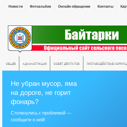
Новости
Фотоальбом
Онлайн обращение
Контакты
Кар
ОБЩЕЕ
АДМИНИСТРАЦИЯ
СОВЕТ ДЕПУТАТОВ
ПРОТИВОДЕЙСТВИЕ КОРРУПЦ
Не убран мусор, яма
на дороге, не горит
фонарь?
Столкнулись с проблемой —
сообщите о ней!