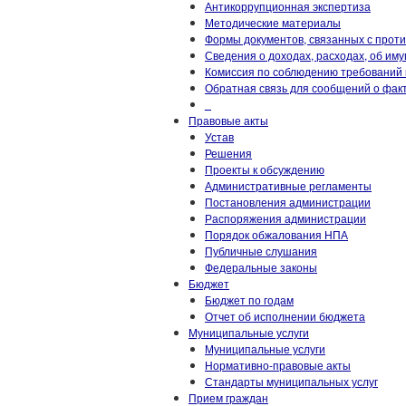
Антикоррупционная экспертиза
Методические материалы
Формы документов, связанных с прот
Сведения о доходах, расходах, об им
Комиссия по соблюдению требований 
Обратная связь для сообщений о фак
_
Правовые акты
Устав
Решения
Проекты к обсуждению
Административные регламенты
Постановления администрации
Распоряжения администрации
Порядок обжалования НПА
Публичные слушания
Федеральные законы
Бюджет
Бюджет по годам
Отчет об исполнении бюджета
Муниципальные услуги
Муниципальные услуги
Нормативно-правовые акты
Стандарты муниципальных услуг
Прием граждан