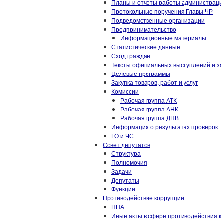
Планы и отчеты работы администрац
Протокольные поручения Главы ЧР
Подведомственные организации
Предпринимательство
Информационные материалы
Статистические данные
Сход граждан
Тексты официальных выступлений и з
Целевые программы
Закупка товаров, работ и услуг
Комиссии
Рабочая группа АТК
Рабочая группа АНК
Рабочая группа ДНВ
Информация о результатах проверок
ГО и ЧС
Совет депутатов
Структура
Полномочия
Задачи
Депутаты
Функции
Противодействие коррупции
НПА
Иные акты в сфере противодействия 