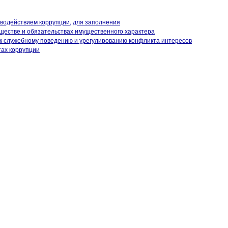
иводействием коррупции, для заполнения
уществе и обязательствах имущественного характера
к служебному поведению и урегулированию конфликта интересов
тах коррупции