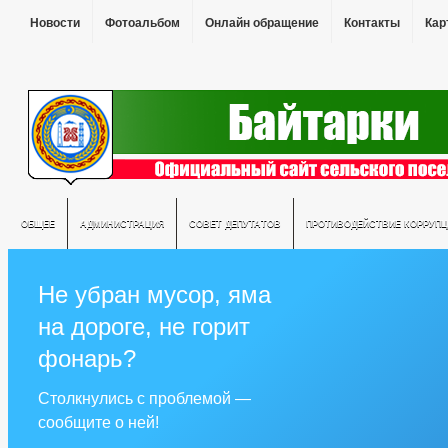
Новости
Фотоальбом
Онлайн обращение
Контакты
Кар
ОБЩЕЕ
АДМИНИСТРАЦИЯ
СОВЕТ ДЕПУТАТОВ
ПРОТИВОДЕЙСТВИЕ КОРРУПЦ
Не убран мусор, яма
на дороге, не горит
фонарь?
Столкнулись с проблемой —
сообщите о ней!