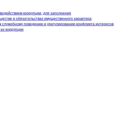
иводействием коррупции, для заполнения
уществе и обязательствах имущественного характера
к служебному поведению и урегулированию конфликта интересов
тах коррупции