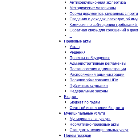
Антикоррупционная экспертиза
Методические материалы
Формы документов, связанных с прот
Сведения о доходах, расходах, об им
Комиссия по соблюдению требований 
Обратная связь для сообщений о фак
_
Правовые акты
Устав
Решения
Проекты к обсуждению
Административные регламенты
Постановления администрации
Распоряжения администрации
Порядок обжалования НПА
Публичные слушания
Федеральные законы
Бюджет
Бюджет по годам
Отчет об исполнении бюджета
Муниципальные услуги
Муниципальные услуги
Нормативно-правовые акты
Стандарты муниципальных услуг
Прием граждан