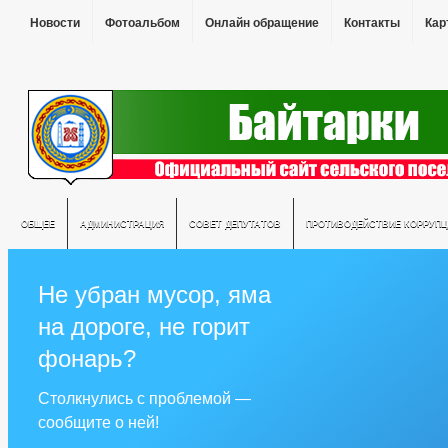
Новости
Фотоальбом
Онлайн обращение
Контакты
Кар
ОБЩЕЕ
АДМИНИСТРАЦИЯ
СОВЕТ ДЕПУТАТОВ
ПРОТИВОДЕЙСТВИЕ КОРРУПЦ
Не убран мусор, яма
на дороге, не горит
фонарь?
Столкнулись с проблемой —
сообщите о ней!