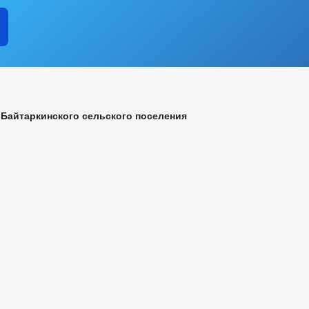
 АТК
РАБОЧАЯ ГРУППА АНК
ИНФОРМАЦИЯ О Р
ГО И ЧС
ПОЛНОМОЧИЯ
ЗАДАЧИ
ФУНКЦИИ
ИНЫЕ АКТЫ В СФЕРЕ ПРОТИВОДЕЙСТВИЯ КОРРУПЦИИ
АНТИ
ЧЕСКИЕ МАТЕРИАЛЫ
ДОКУМЕНТОВ, СВЯЗАННЫХ С ПРОТИВОДЕЙСТВИЕМ КОРРУПЦИИ, ДЛЯ 
Байтаркинского сельского поселения
 ОБ ИМУЩЕСТВЕ И ОБЯЗАТЕЛЬСТВАХ ИМУЩЕСТВЕННОГО ХАРАКТЕРА
ВАНИЙ К СЛУЖЕБНОМУ ПОВЕДЕНИЮ И УРЕГУЛИРОВАНИЮ КОНФЛИКТА 
О ФАКТАХ КОРРУПЦИИ
_
ЕНИЯ
ПРОЕКТЫ К ОБСУЖДЕНИЮ
АДМИНИСТРАТИВНЫЕ Р
АДМИНИСТРАЦИИ
РАСПОРЯЖЕНИЯ АДМИНИСТРАЦИИ
ПО
АНИЯ
ФЕДЕРАЛЬНЫЕ ЗАКОНЫ
БЮДЖЕТА
ЬНЫЕ УСЛУГИ
НОРМАТИВНО-ПРАВОВЫЕ АКТЫ
МУНИЦИПАЛЬНЫХ УСЛУГ
Е
ИНТЕРНЕТ ПРИЕМНАЯ
ГРАФИК ПРИЕМА ГРАЖДАН