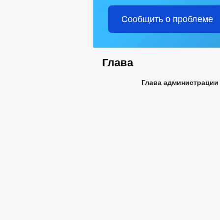
КОМИССИИ
РАБОЧАЯ ГРУППА
Сообщить о проблеме
РАБОЧАЯ ГРУППА ДНВ
СТРУКТУРА
СОВЕТ ДЕПУТАТОВ
ДЕПУТАТЫ
НПА
Глава
ПРОТИВОДЕЙСТВИЕ КОРРУПЦИИ
МЕТОДИ
ФОРМЫ 
Глава администрации 
СВЕДЕНИЯ О ДОХОДАХ, РАСХОДАХ,
КОМИССИЯ ПО СОБЛЮДЕНИЮ ТРЕБО
ОБРАТНАЯ СВЯЗЬ ДЛЯ СООБЩЕНИЙ 
УСТАВ
РЕШ
ПРАВОВЫЕ АКТЫ
ПОСТАНОВЛЕНИЯ 
ПУБЛИЧНЫЕ СЛУШ
БЮДЖЕТ ПО ГОДАМ
БЮДЖЕТ
ОТЧЕТ ОБ ИСПОЛНЕНИИ 
МУНИЦИПАЛ
МУНИЦИПАЛЬНЫЕ УСЛУГИ
СТАНДАРТЫ 
ОБРАЩЕНИЕ К ГЛАВ
ПРИЕМ ГРАЖДАН