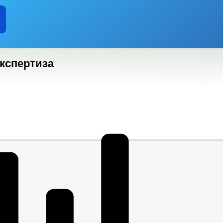
 АТК
РАБОЧАЯ ГРУППА АНК
ИНФОРМАЦИЯ О Р
ГО И ЧС
ПОЛНОМОЧИЯ
ЗАДАЧИ
ФУНКЦИИ
ИНЫЕ АКТЫ В СФЕРЕ ПРОТИВОДЕЙСТВИЯ КОРРУПЦИИ
АНТИ
кспертиза
ЧЕСКИЕ МАТЕРИАЛЫ
ДОКУМЕНТОВ, СВЯЗАННЫХ С ПРОТИВОДЕЙСТВИЕМ КОРРУПЦИИ, ДЛЯ 
 ОБ ИМУЩЕСТВЕ И ОБЯЗАТЕЛЬСТВАХ ИМУЩЕСТВЕННОГО ХАРАКТЕРА
ВАНИЙ К СЛУЖЕБНОМУ ПОВЕДЕНИЮ И УРЕГУЛИРОВАНИЮ КОНФЛИКТА 
О ФАКТАХ КОРРУПЦИИ
_
ЕНИЯ
ПРОЕКТЫ К ОБСУЖДЕНИЮ
АДМИНИСТРАТИВНЫЕ Р
АДМИНИСТРАЦИИ
РАСПОРЯЖЕНИЯ АДМИНИСТРАЦИИ
ПО
АНИЯ
ФЕДЕРАЛЬНЫЕ ЗАКОНЫ
БЮДЖЕТА
ЬНЫЕ УСЛУГИ
НОРМАТИВНО-ПРАВОВЫЕ АКТЫ
МУНИЦИПАЛЬНЫХ УСЛУГ
Е
ИНТЕРНЕТ ПРИЕМНАЯ
ГРАФИК ПРИЕМА ГРАЖДАН